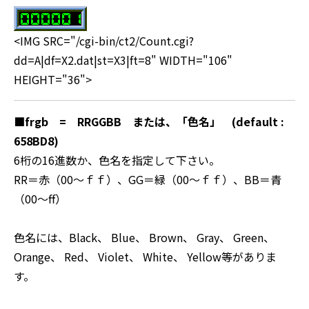
<IMG SRC="/cgi-bin/ct2/Count.cgi?
dd=A|df=X2.dat|st=X3|ft=8" WIDTH="106"
HEIGHT="36">
■
frgb = RRGGBB または、「色名」 (default :
658BD8)
6桁の16進数か、色名を指定して下さい。
RR＝赤（00～ｆｆ）、GG＝緑（00～ｆｆ）、BB＝青
（00～ff）
色名には、Black、 Blue、 Brown、 Gray、 Green、
Orange、 Red、 Violet、 White、 Yellow等がありま
す。