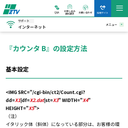
お申し込み
Q&A
お問い合わせ
採用サイト
資料請求
サポート
メニュー
インターネット
『カウンタ B』の設定方法
基本設定
<IMG SRC="/cgi-bin/ct2/Count.cgi?
dd=
X1
|df=
X2.dat
|st=
X3
" WIDTH="
X4
"
HEIGHT="
X5
">
（注）
イタリック体（斜体）になっている部分は、お客様の環