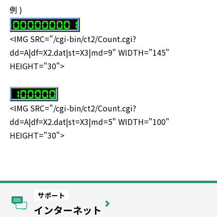
例 )
<IMG SRC="/cgi-bin/ct2/Count.cgi?
dd=A|df=X2.dat|st=X3|md=9" WIDTH="145"
HEIGHT="30">
<IMG SRC="/cgi-bin/ct2/Count.cgi?
dd=A|df=X2.dat|st=X3|md=5" WIDTH="100"
HEIGHT="30">
サポート
インターネット