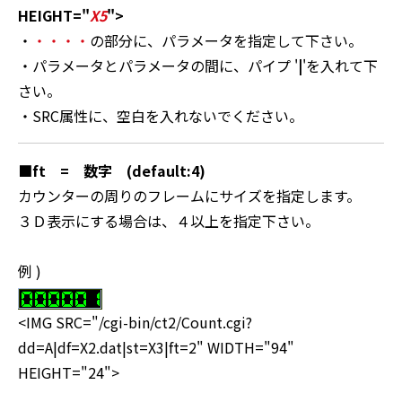
HEIGHT="
X5
">
・
・・・・
の部分に、パラメータを指定して下さい。
・パラメータとパラメータの間に、パイプ '
|
'を入れて下
さい。
・SRC属性に、空白を入れないでください。
■
ft = 数字 (default:4)
カウンターの周りのフレームにサイズを指定します。
３Ｄ表示にする場合は、４以上を指定下さい。
例 )
<IMG SRC="/cgi-bin/ct2/Count.cgi?
dd=A|df=X2.dat|st=X3|ft=2" WIDTH="94"
HEIGHT="24">