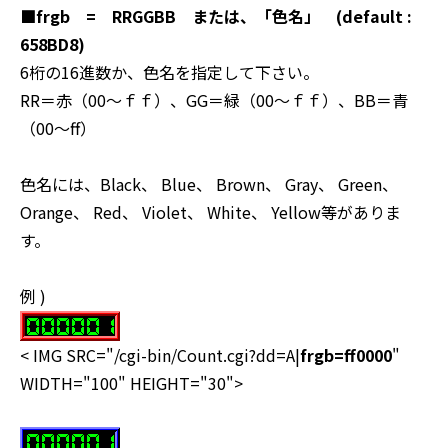
■
frgb = RRGGBB または、「色名」 (default :
658BD8)
6桁の16進数か、色名を指定して下さい。
RR＝赤（00～ｆｆ）、GG＝緑（00～ｆｆ）、BB＝青
（00～ff）
色名には、Black、 Blue、 Brown、 Gray、 Green、
Orange、 Red、 Violet、 White、 Yellow等がありま
す。
例 )
< IMG SRC="/cgi-bin/Count.cgi?dd=A|
frgb=ff0000
"
WIDTH="100" HEIGHT="30">