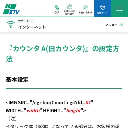
お申し込み
Q&A
お問い合わせ
採用サイト
資料請求
サポート
メニュー
インターネット
『カウンタ A(旧カウンタ)』の設定方
法
基本設定
<IMG SRC="/cgi-bin/Count.cgi?dd=
X1
"
WIDTH="
width
" HEIGHT="
height
">
（注）
イタリック体（斜体）になっている部分は、お客様の環