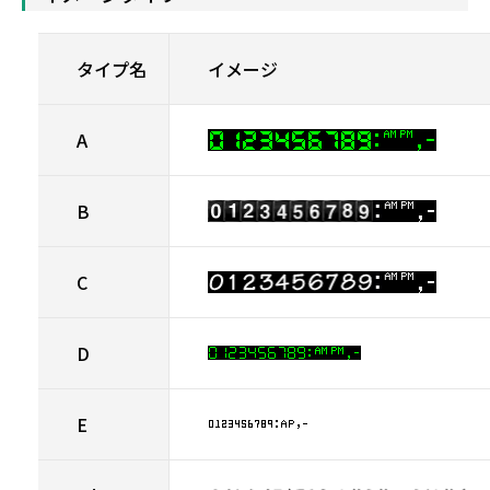
タイプ名
イメージ
A
B
C
D
E