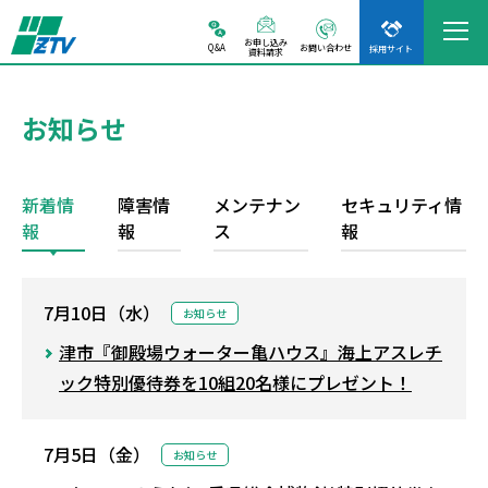
お申し込み
Q&A
お問い合わせ
採用サイト
資料請求
お知らせ
新着情
障害情
メンテナン
セキュリティ情
報
報
ス
報
7月10日（水）
お知らせ
津市『御殿場ウォーター亀ハウス』海上アスレチ
ック特別優待券を10組20名様にプレゼント！
7月5日（金）
お知らせ