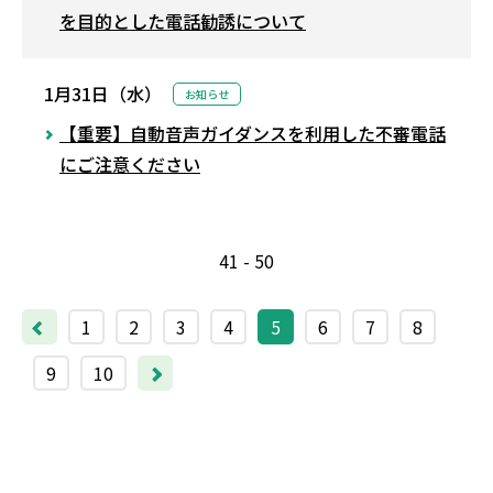
を目的とした電話勧誘について
1月31日（水）
お知らせ
【重要】自動音声ガイダンスを利用した不審電話
にご注意ください
41 - 50
1
2
3
4
5
6
7
8
9
10