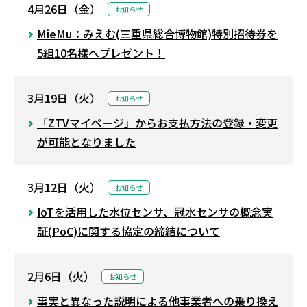
4月26日（金）
お知らせ
MieMu：みえむ(三重県総合博物館)特別招待券を
5組10名様へプレゼント！
3月19日（火）
お知らせ
「ZTVマイページ」からお支払方法の登録・変更
が可能となりました
3月12日（火）
お知らせ
IoTを活用した水位センサ、冠水センサの概念実
証(PoC)に関する協定の締結について
2月6日（火）
お知らせ
事実と異なった説明による他事業者への乗り換え