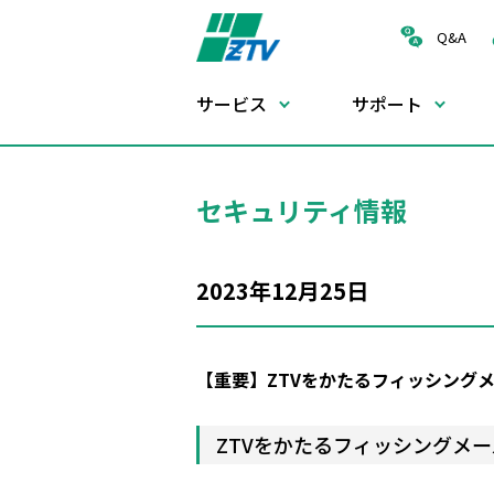
Q&A
サービス
サポート
ケーブルテレビ
ケーブルテレビ
会社概要
ZTV CM
沿革
セキュリティ情報
ケーブルチューナー
所在地図
インターネットサービス
採用情報
ケーブルスマホ
放送チャンネル
帯域保証型サービス
固定電話
コミュニティch
2023年12月25日
IDC(インターネットデータセンター)
番組向上への取り組み
配信サービス
お問い合わせ窓口
個人情報保護について
料金
【重要】ZTVをかたるフィッシング
工事
環境への取り組み
ZTVをかたるフィッシングメ
電子番組表