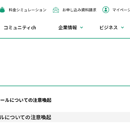
料金
シミュレーション
お申し込み
資料請求
マイペー
コミュニティch
企業情報
ビジネス
インターネット
インターネット
ケーブルスマ
Q&
電子公告
光回線サービス
決算公告
Z-LAN
設定マニュアル
サービス案内
加入
広域イーサネットサービス
Z-LAN Air
WEBメール
料金
未加
ドメイン管理＆ホスティングサービス
Wi-Fiルーターレンタル
メール設定・オプション登録
端末
固定IP接続
ISMS基本方針について
料金
ウィルスチェックサービス
ご利用の流れ
特定個人情報等の適正な取扱いに関する基本方針
工事
アクセスカウンタの設定方法について
メールについての注意喚起
パソコンリモートサポート
ZTV コミュニティチャンネル憲章
ールについての注意喚起
サポート業者一覧