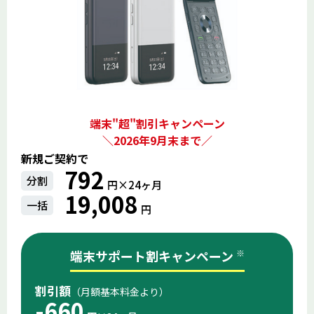
端末"超"割引キャンペーン
＼2026年9月末まで／
新規ご契約で
792
分割
円×24ヶ⽉
19,008
一括
円
端末サポート割キャンペーン
※
割引額
（月額基本料金より）
-660