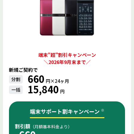
端末"超"割引キャンペーン
＼2026年9月末まで／
新規ご契約で
660
分割
円×24ヶ⽉
15,840
一括
円
端末サポート割キャンペーン
※
割引額
（月額基本料金より）