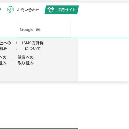
ジ
お問い合わせ
採用サイト
A
固定電話
上への
ISMS方針群
組み
について
者さま
ケーブルプラス電話
への
健康への
組み
取り組み
入者さま
ケーブルライン
ケツ動画
工事
発信者情報開示請求手続きに
ついて