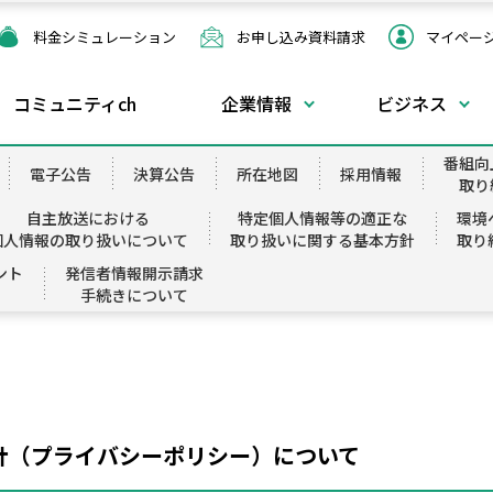
料金
シミュレーション
お申し込み
資料請求
マイペー
コミュニティch
企業情報
ビジネス
インターネット
インターネット
モバイル
Q&
電子公告
代理店一覧
決算公告
番組向
電子公告
決算公告
所在地図
採用情報
取り
Z-LAN
設定マニュアル
サービス案内
加入
インターネットサービス
自主放送における
特定個人情報等の適正な
環境
個人情報の取り扱いについて
取り扱いに関する基本方針
取り
Z-LAN Air 5G
WEBメール
料金
未加
帯域保証型サービス
ント
発信者情報開示請求
Wi-Fiルーターレンタル
メール設定・オプション登録
端末
カイ
手続きについて
ス
IDC(インターネットデータセンター)
ISMS方針群について
ドコモ光タイプC
ウィルスチェックサービス
お申込みの流れ
自主放送における個人情報の取り扱い
集合住宅用サービス
料金
アクセスカウンタの設定方法について
について
工事
パソコンリモートサポート
る
環境への取り組み
サポート業者一覧
針（プライバシーポリシー）について
カスタマーハラスメント対策について