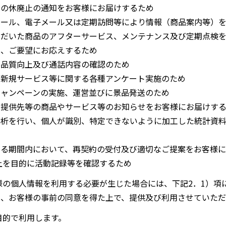
スの休廃止の通知をお客様にお届けするため
メール、電子メール又は定期訪問等により情報（商品案内等）
ただいた商品のアフターサービス、メンテナンス及び定期点検
見、ご要望にお応えするため
の品質向上及び通話内容の確認のため
び新規サービス等に関する各種アンケート実施のため
キャンペーンの実施、運営並びに景品発送のため
者提供先等の商品やサービス等のお知らせをお客様にお届けす
分析を行い、個人が識別、特定できないように加工した統計資
める期間内において、再契約の受付及び適切なご提案をお客様に
上を目的に活動記録等を確認するため
の個人情報を利用する必要が生じた場合には、下記2．1）項
、お客様の事前の同意を得た上で、提供及び利用させていただ
目的で利用します。