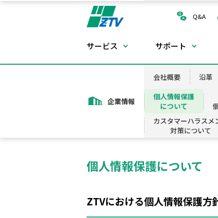
Q&A
サービス
サポート
ケーブルテレビ
ケーブルテレビ
会社概要
テレビCM
沿革
会社概要
沿革
ケーブルチューナー
所在地図
光回線サービス
採用情報
モバイル
個人情報保護
企業情報
について
放送チャンネル
広域イーサネットサービス
カスタマーハラスメ
固定電話
コミュニティch
対策について
ドメイン管理＆ホスティングサービ
番組向上への取り組み
コミュニティプラス
お問い合わせ窓口
個人情報保護について
固定IP接続
配信サービス
個人情報保護について
訪問サポート
料金
特定個人情報等の適正な取り扱いに関す
IoTサービス
基本方針
工事
ZTVにおける個人情報保護方
端末機器返却
健康への取り組み
電子番組表