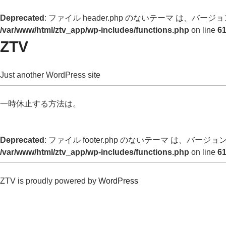
Deprecated
: ファイル header.php のないテーマ は、バージョン 
/var/www/html/ztv_app/wp-includes/functions.php
on line
6
ZTV
Just another WordPress site
一時休止する方法は。
Deprecated
: ファイル footer.php のないテーマ は、バージョン 
/var/www/html/ztv_app/wp-includes/functions.php
on line
6
ZTV is proudly powered by
WordPress