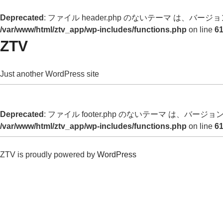
Deprecated
: ファイル header.php のないテーマ は、バージョン 
/var/www/html/ztv_app/wp-includes/functions.php
on line
6
ZTV
Just another WordPress site
Deprecated
: ファイル footer.php のないテーマ は、バージョン 
/var/www/html/ztv_app/wp-includes/functions.php
on line
6
ZTV is proudly powered by
WordPress